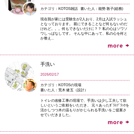
カテゴリ：KOTOS雑話
書いた人：能勢 敦子(総務)
現在我が家には受験生が2人おり、2月は入試ラッシュ
となっております。 親にできることなど何もないのだ
けれど。。。何もできないだけに？？ 私の心はソワソ
ワしっぱなしです。 そんな中にあって、私の心を何と
か整え...
手洗い
2026/02/17
カテゴリ：KOTOSの現場
書いた人：荒木 健五（設計）
トイレの改修工事の現場で、手洗いは少し工夫して欲
しいというご依頼をいただき、 元々あったｶﾞﾗｽﾌﾞﾗｯｸを
活かしつつ木の温もりがかじられる手洗いをご提案さ
せていだきました。