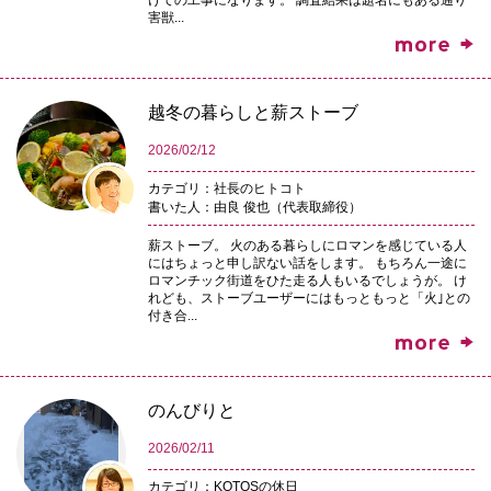
けての工事になります。 調査結果は題名にもある通り
害獣...
越冬の暮らしと薪ストーブ
2026/02/12
カテゴリ：社長のヒトコト
書いた人：由良 俊也（代表取締役）
薪ストーブ。 火のある暮らしにロマンを感じている人
にはちょっと申し訳ない話をします。 もちろん一途に
ロマンチック街道をひた走る人もいるでしょうが。 け
れども、ストーブユーザーにはもっともっと「火｣との
付き合...
のんびりと
2026/02/11
カテゴリ：KOTOSの休日