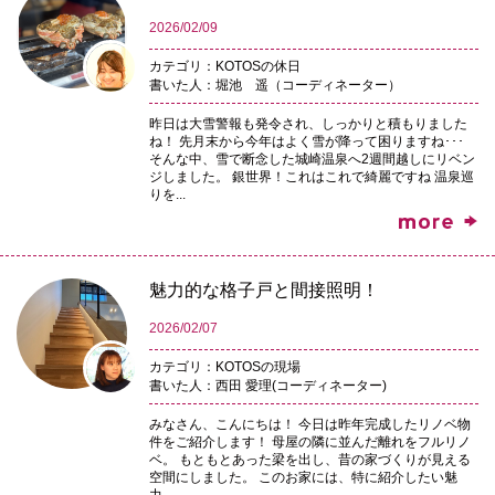
2026/02/09
カテゴリ：KOTOSの休日
書いた人：堀池 遥（コーディネーター）
昨日は大雪警報も発令され、しっかりと積もりました
ね！ 先月末から今年はよく雪が降って困りますね･･･
そんな中、雪で断念した城崎温泉へ2週間越しにリベン
ジしました。 銀世界！これはこれで綺麗ですね 温泉巡
りを...
魅力的な格子戸と間接照明！
2026/02/07
カテゴリ：KOTOSの現場
書いた人：西田 愛理(コーディネーター)
みなさん、こんにちは！ 今日は昨年完成したリノベ物
件をご紹介します！ 母屋の隣に並んだ離れをフルリノ
ベ。 もともとあった梁を出し、昔の家づくりが見える
空間にしました。 このお家には、特に紹介したい魅