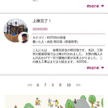
力...
上棟完了！
2026/02/06
カテゴリ：KOTOSの現場
書いた人：由良 明日瑠（現場管理）
こんにちは 金曜日担当の明日瑠です。 先日、三田
市の新築現場では上棟が行われました。 大勢の職人さ
んのおかげで一日で建物の形が出来上がりました。 こ
の後も工事はまだまだ続きます。 KOTOS...
<<
6
7
8
9
10
>>