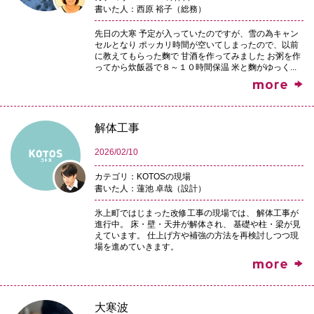
書いた人：西原 裕子（総務）
先日の大寒 予定が入っていたのですが、雪の為キャン
セルとなり ポッカリ時間が空いてしまったので、以前
に教えてもらった麴で 甘酒を作ってみました お粥を作
ってから炊飯器で８～１０時間保温 米と麴がゆっく...
解体工事
2026/02/10
カテゴリ：KOTOSの現場
書いた人：蓮池 卓哉（設計）
氷上町ではじまった改修工事の現場では、 解体工事が
進行中。 床・壁・天井が解体され、 基礎や柱・梁が見
えています。 仕上げ方や補強の方法を再検討しつつ現
場を進めていきます。
大寒波