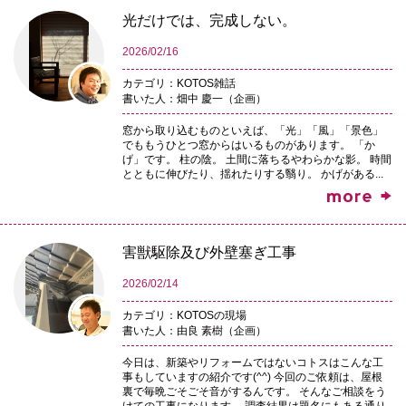
光だけでは、完成しない。
2026/02/16
カテゴリ：KOTOS雑話
書いた人：畑中 慶一（企画）
窓から取り込むものといえば、「光」「風」「景色」
でももうひとつ窓からはいるものがあります。 「か
げ」です。 柱の陰。 土間に落ちるやわらかな影。 時間
とともに伸びたり、揺れたりする翳り。 かげがある...
害獣駆除及び外壁塞ぎ工事
2026/02/14
カテゴリ：KOTOSの現場
書いた人：由良 素樹（企画）
今日は、新築やリフォームではないコトスはこんな工
事もしていますの紹介です(^^) 今回のご依頼は、屋根
裏で毎晩ごそごそ音がするんです。 そんなご相談をう