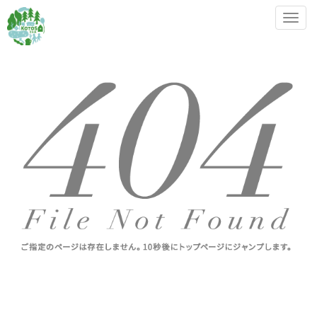
メ
ニ
ュ
ー