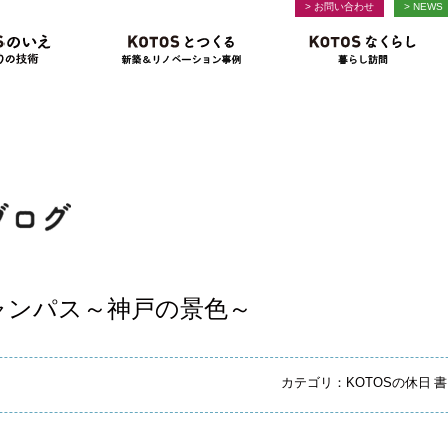
> お問い合わせ
> NEWS
KOTOS」
もち
-コンセプト-
KOTOSのいえ
-家づくりの技術-
KOTOSとつくる
-新築＆リノベーシ
スタッフブログ
ャンパス～神戸の景色～
カテゴリ：
KOTOSの休日
書