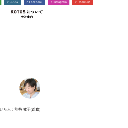
> BLOG
> Facebook
> Instagram
> RoomClip
ョン事例-
KOTOSなくらし
-暮らし訪問-
KOTOSについて
-会社案内-
いた人：能勢 敦子(総務)