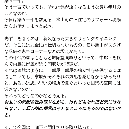
築五十年。
そう一言でいっても、それは気が遠くなるような長い年月の
ことなのだ。
今日は築五十年を数える、氷上町の旧住宅のリフォーム現場
からお伝えしようと思う。
先ず目を引くのは、新装なった大きなリビングダイニング
だ。そこには完全には仕切らないものの、使い勝手が良さげ
な収納や家事コーナーなどの設えがある。
この年代の家はもともと旅館型間取りといって、中廊下を挟
んで両脇に部屋が続く間取りが特徴だ。
それは旅館のように、一部屋一部屋の独立性を確保するには
適していても、家族がそれぞれの気配を感じながらゆったり
と、あるいは思い思いの場所で寛ぐといった団欒の空間には
適さないのだ。
それってどうなのかなと考える。
お互いの気配を読み取りながら、けれどもそれほど気にはな
らない。…居心地の極意はそんなところにあるのではないか
と。
そこで今回は、廊下と間仕切りを取り払った。