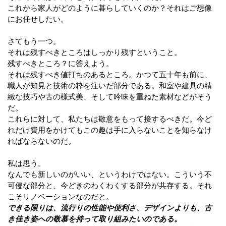
これから家人がどのように暮らしていくのか？それはご想像
にお任せしたい。
さてもう一つ。
それは残すべきところはしっかり残すということ。
残すべきところ？に答えよう。
それは残すべき値打ちのあるところ。
かつて五十年も前に、
職人が知見と技術の粋を注いだ部分である。
和室や建具の精
緻な技巧や古の様式美、そして吟味を重ねた素材などがそう
だ。
これらに対して、私たちは敬意をもって接するべきだ。
今ど
れだけ費用をかけてもこの趣は手に入らないことを知らなけ
ればならないのだ。
私は思う。
なんでも新しいのがいい、というわけではない。こういう不
可侵な部分と、今どきのわくわくする部分が共存する。それ
こそリノベーションなのだと
。
できる限りは、流行りの性能や便利さ、デザインよりも、古
き佳き姿への敬慕を持って取り組みたいのである。