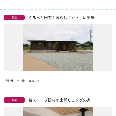
ぐるっと回遊！暮らしにやさしい平屋
新築
丹波篠山市 T様（2025.07）
薪ストーブ照らす土間リビングの家
新築