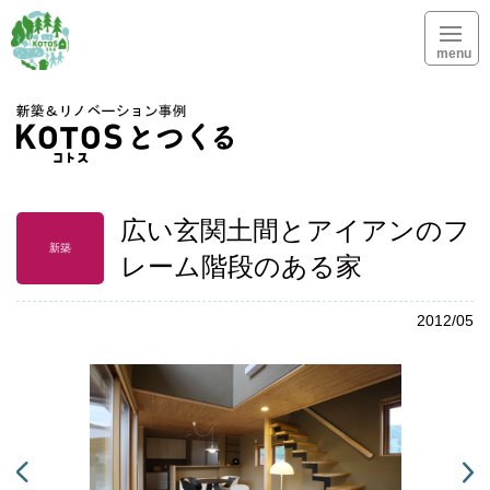
menu
KOTOSとつく
広い玄関土間とアイアンのフ
新築
レーム階段のある家
2012/05